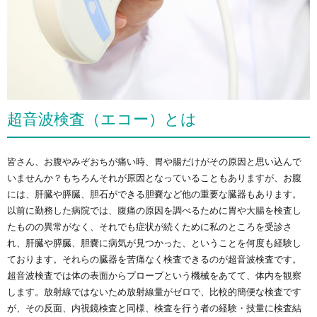
超音波検査（エコー）とは
皆さん、お腹やみぞおちが痛い時、胃や腸だけがその原因と思い込んで
いませんか？もちろんそれが原因となっていることもありますが、お腹
には、肝臓や膵臓、胆石ができる胆嚢など他の重要な臓器もあります。
以前に勤務した病院では、腹痛の原因を調べるために胃や大腸を検査し
たものの異常がなく、それでも症状が続くために私のところを受診さ
れ、肝臓や膵臓、胆嚢に病気が見つかった、ということを何度も経験し
ております。それらの臓器を苦痛なく検査できるのが超音波検査です。
超音波検査では体の表面からプローブという機械をあてて、体内を観察
します。放射線ではないため放射線量がゼロで、比較的簡便な検査です
が、その反面、内視鏡検査と同様、検査を行う者の経験・技量に検査結