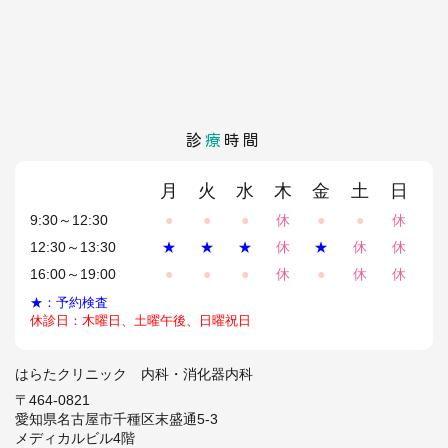
診
療
時間
月
火
水
木
金
土
日
9:30～12:30
●
●
●
休
●
●
休
12:30～13:30
★
★
★
休
★
休
休
16:00～19:00
●
●
●
休
●
休
休
★：予約検査
休診日：木曜日、土曜午後、日曜祝日
はらたクリニック 内科・消化器内科
〒464-0821
愛知県名古屋市千種区末盛通5-3
メディカルビル4階