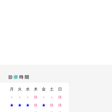
診
療
時間
月
火
水
木
金
土
日
●
●
●
休
●
●
休
★
★
★
休
★
休
休