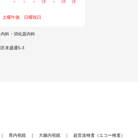
●
●
●
休
●
休
休
、土曜午後、日曜祝日
 内科・消化器内科
区末盛通5-3
胃内視鏡
大腸内視鏡
超音波検査（エコー検査）