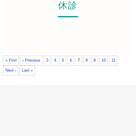
休診
« First
‹ Previous
3
4
5
6
7
8
9
10
11
Next ›
Last »