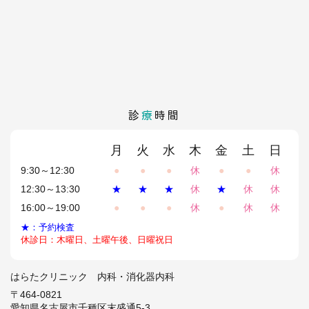
診
療
時間
月
火
水
木
金
土
日
9:30～12:30
●
●
●
休
●
●
休
12:30～13:30
★
★
★
休
★
休
休
16:00～19:00
●
●
●
休
●
休
休
★：予約検査
休診日：木曜日、土曜午後、日曜祝日
はらたクリニック 内科・消化器内科
〒464-0821
愛知県名古屋市千種区末盛通5-3